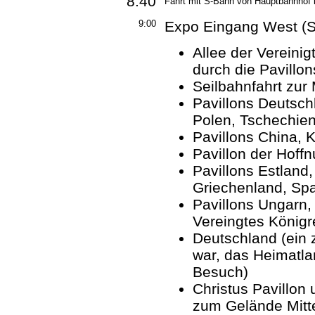
8:40
Fahrt mit S-Bahn von Hauptbahnhof b
9:00
Expo Eingang West (S
Allee der Vereini
durch die Pavillo
Seilbahnfahrt zur 
Pavillons Deutsch
Polen, Tschechie
Pavillons China, 
Pavillon der Hoff
Pavillons Estland, 
Griechenland, Sp
Pavillons Ungarn
Vereingtes Königr
Deutschland (ein z
war, das Heimatla
Besuch)
Christus Pavillon
zum Gelände Mitt