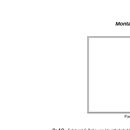
Monta
Pav